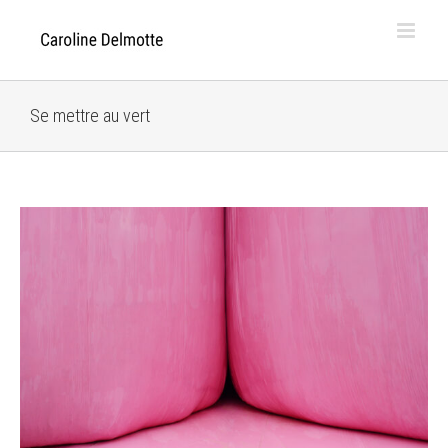
Skip
to
content
Se mettre au vert
View
Larger
Image